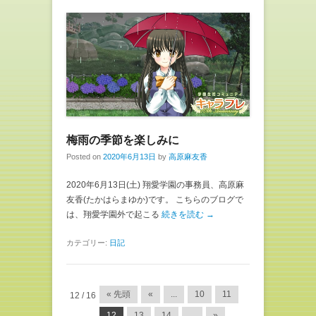
梅雨の季節を楽しみに
Posted on
2020年6月13日
by
高原麻友香
2020年6月13日(土) 翔愛学園の事務員、高原麻
友香(たかはらまゆか)です。 こちらのブログで
は、翔愛学園外で起こる
続きを読む →
カテゴリー:
日記
投稿ナビゲーション
« 先頭
«
...
10
11
12 / 16
12
13
14
...
»