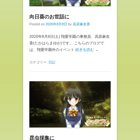
向日葵のお世話に
Posted on
2020年8月8日
by
高原麻友香
2020年8月8日(土) 翔愛学園の事務員、高原麻友
香(たかはらまゆか)です。 こちらのブログで
は、翔愛学園外のイベント
続きを読む →
カテゴリー:
日記
昆虫採集に