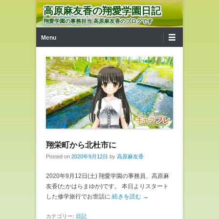
高原麻友香の翔愛学園日記
翔愛学園の事務担当 高原麻友香のブログです
第1メニュー
コンテンツへ移動
Menu
翔栄町から北杜市に
Posted on
2020年9月12日
by
高原麻友香
2020年9月12日(土) 翔愛学園の事務員、高原麻
友香(たかはらまゆか)です。 本日よりスタート
した修学旅行でお世話に
続きを読む →
カテゴリー:
日記