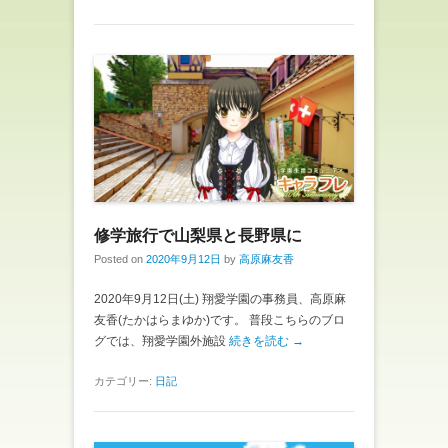
修学旅行で山梨県と長野県に
Posted on
2020年9月12日
by
高原麻友香
2020年9月12日(土) 翔愛学園の事務員、高原麻
友香(たかはらまゆか)です。 普段こちらのブロ
グでは、翔愛学園外施設
続きを読む →
カテゴリー:
日記