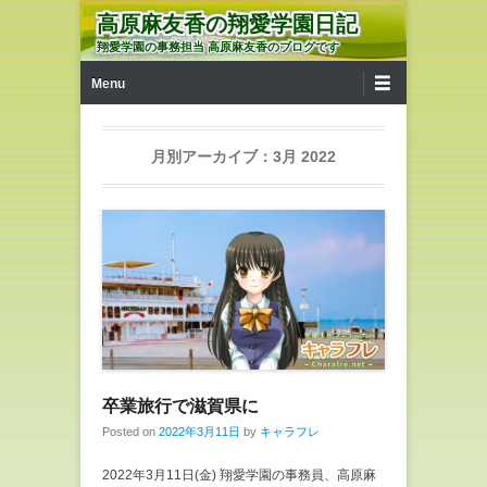
高原麻友香の翔愛学園日記
翔愛学園の事務担当 高原麻友香のブログです
第1メニュー
コンテンツへ移動
Menu
月別アーカイブ：
3月 2022
卒業旅行で滋賀県に
Posted on
2022年3月11日
by
キャラフレ
2022年3月11日(金) 翔愛学園の事務員、高原麻