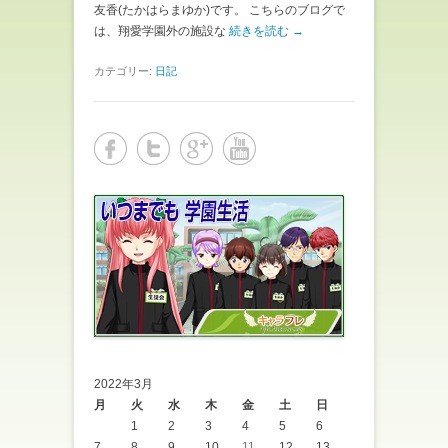
友香(たかはらまゆか)です。 こちらのブログで
は、翔愛学園外の施設な
続きを読む →
カテゴリー:
日記
2022年3月
月
火
水
木
金
土
日
1
2
3
4
5
6
7
8
9
10
11
12
13