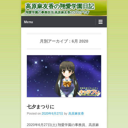
高原麻友香の翔愛学園日記
翔愛学園の事務担当 高原麻友香のブログです
第1メニュー
コンテンツへ移動
Menu
月別アーカイブ：
6月 2020
七夕まつりに
Posted on
2020年6月27日
by
高原麻友香
2020年6月27日(土) 翔愛学園の事務員、高原麻