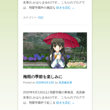
友香(たかはらまゆか)です。 こちらのブログで
は、翔愛学園外の施設な
続きを読む →
カテゴリー:
日記
梅雨の季節を楽しみに
Posted on
2020年6月13日
by
高原麻友香
2020年6月13日(土) 翔愛学園の事務員、高原麻
友香(たかはらまゆか)です。 こちらのブログで
は、翔愛学園外で起こる
続きを読む →