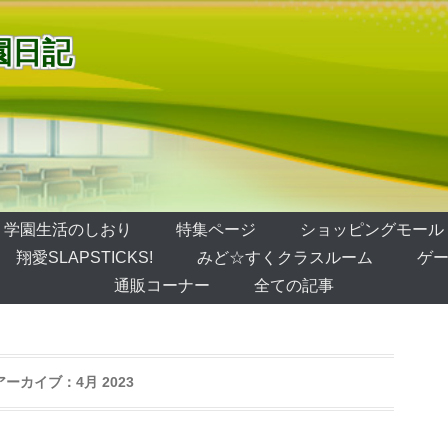
園日記
学園生活のしおり
特集ページ
ショッピングモール
翔愛SLAPSTICKS!
みど☆すくクラスルーム
ゲー
通販コーナー
全ての記事
アーカイブ：
4月 2023