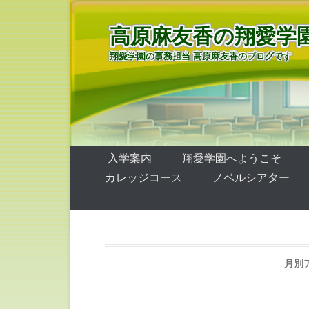
高原麻友香の翔愛学
翔愛学園の事務担当 高原麻友香のブログです
第1メニュー
コンテンツへ移動
入学案内
翔愛学園へようこそ
カレッジコース
ノベルシアター
月別