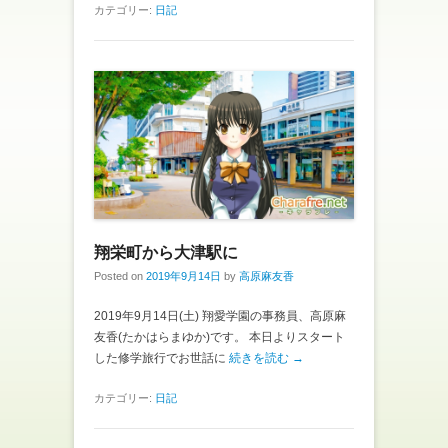
カテゴリー:
日記
翔栄町から大津駅に
Posted on
2019年9月14日
by
高原麻友香
2019年9月14日(土) 翔愛学園の事務員、高原麻
友香(たかはらまゆか)です。 本日よりスタート
した修学旅行でお世話に
続きを読む →
カテゴリー:
日記