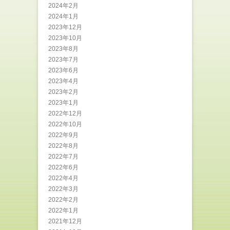
2024年2月
2024年1月
2023年12月
2023年10月
2023年8月
2023年7月
2023年6月
2023年4月
2023年2月
2023年1月
2022年12月
2022年10月
2022年9月
2022年8月
2022年7月
2022年6月
2022年4月
2022年3月
2022年2月
2022年1月
2021年12月