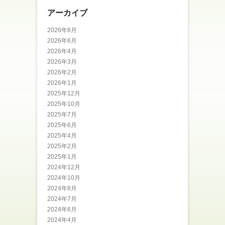
アーカイブ
2026年8月
2026年6月
2026年4月
2026年3月
2026年2月
2026年1月
2025年12月
2025年10月
2025年7月
2025年6月
2025年4月
2025年2月
2025年1月
2024年12月
2024年10月
2024年8月
2024年7月
2024年6月
2024年4月