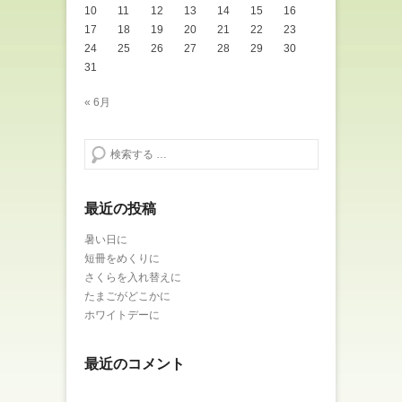
10
11
12
13
14
15
16
17
18
19
20
21
22
23
24
25
26
27
28
29
30
31
« 6月
検索する
最近の投稿
暑い日に
短冊をめくりに
さくらを入れ替えに
たまごがどこかに
ホワイトデーに
最近のコメント