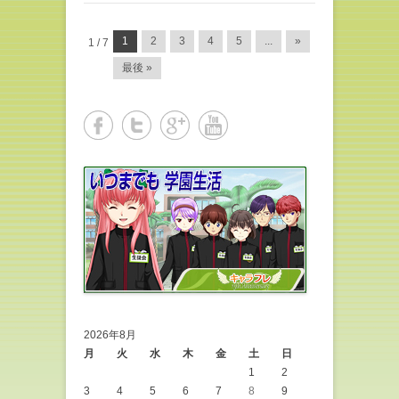
投稿ナビゲーション
1
2
3
4
5
...
»
1 / 7
最後 »
2026年8月
月
火
水
木
金
土
日
1
2
3
4
5
6
7
8
9