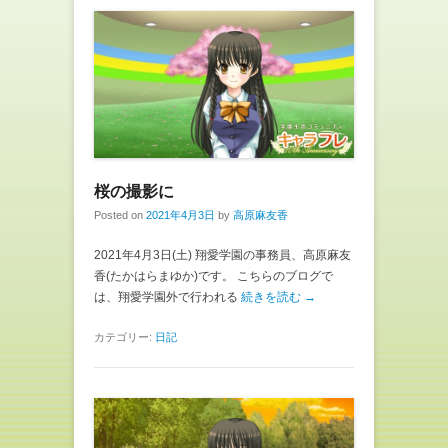
桜の撮影に
Posted on
2021年4月3日
by
高原麻友香
2021年4月3日(土) 翔愛学園の事務員、高原麻友
香(たかはらまゆか)です。 こちらのブログで
は、翔愛学園外で行われる
続きを読む →
カテゴリー:
日記