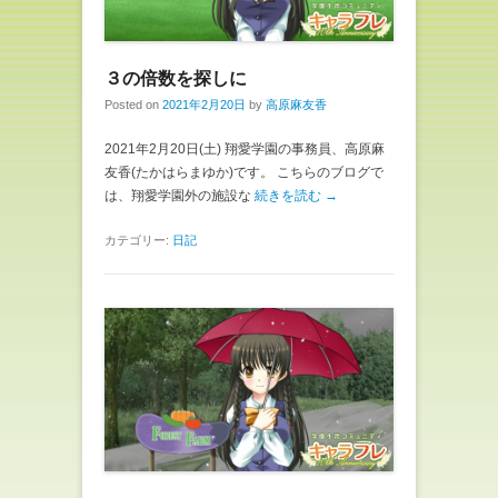
３の倍数を探しに
Posted on
2021年2月20日
by
高原麻友香
2021年2月20日(土) 翔愛学園の事務員、高原麻
友香(たかはらまゆか)です。 こちらのブログで
は、翔愛学園外の施設な
続きを読む →
カテゴリー:
日記