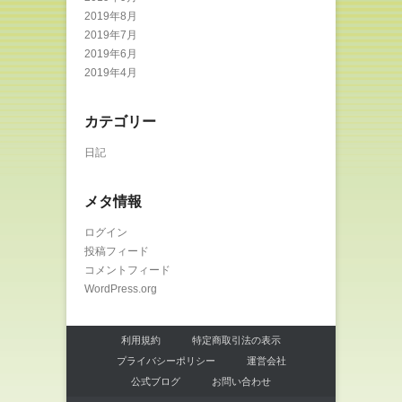
2019年8月
2019年7月
2019年6月
2019年4月
カテゴリー
日記
メタ情報
ログイン
投稿フィード
コメントフィード
WordPress.org
利用規約
特定商取引法の表示
プライバシーポリシー
運営会社
公式ブログ
お問い合わせ