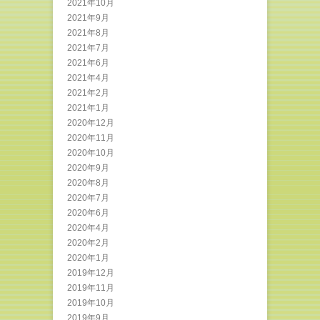
2021年10月
2021年9月
2021年8月
2021年7月
2021年6月
2021年4月
2021年2月
2021年1月
2020年12月
2020年11月
2020年10月
2020年9月
2020年8月
2020年7月
2020年6月
2020年4月
2020年2月
2020年1月
2019年12月
2019年11月
2019年10月
2019年9月