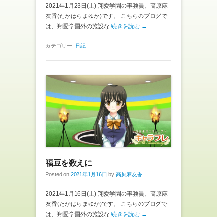
2021年1月23日(土) 翔愛学園の事務員、高原麻
友香(たかはらまゆか)です。 こちらのブログで
は、翔愛学園外の施設な
続きを読む →
カテゴリー:
日記
福豆を数えに
Posted on
2021年1月16日
by
高原麻友香
2021年1月16日(土) 翔愛学園の事務員、高原麻
友香(たかはらまゆか)です。 こちらのブログで
は、翔愛学園外の施設な
続きを読む →