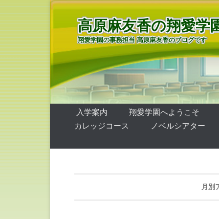
高原麻友香の翔愛学
翔愛学園の事務担当 高原麻友香のブログです
第1メニュー
コンテンツへ移動
入学案内
翔愛学園へようこそ
カレッジコース
ノベルシアター
月別