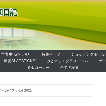
園日記
学園生活のしおり
特集ページ
ショッピングモール
翔愛SLAPSTICKS!
みど☆すくクラスルーム
ゲー
通販コーナー
全ての記事
アーカイブ：
4月 2021