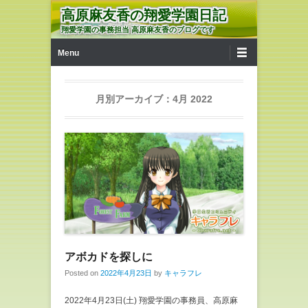
高原麻友香の翔愛学園日記
翔愛学園の事務担当 高原麻友香のブログです
第1メニュー
コンテンツへ移動
Menu
月別アーカイブ：
4月 2022
アボカドを探しに
Posted on
2022年4月23日
by
キャラフレ
2022年4月23日(土) 翔愛学園の事務員、高原麻