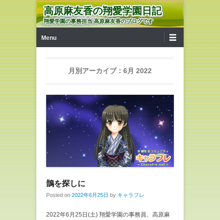
高原麻友香の翔愛学園日記
翔愛学園の事務担当 高原麻友香のブログです
第1メニュー
コンテンツへ移動
Menu
月別アーカイブ：
6月 2022
鵲を探しに
Posted on
2022年6月25日
by
キャラフレ
2022年6月25日(土) 翔愛学園の事務員、高原麻