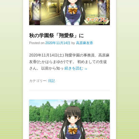
秋の学園祭「翔愛祭」に
Posted on
2020年11月14日
by
高原麻友香
2020年11月14日(土) 翔愛学園の事務員、高原麻
友香(たかはらまゆか)です。 初めましての生徒
さん。 以前から知っ
続きを読む →
カテゴリー:
日記