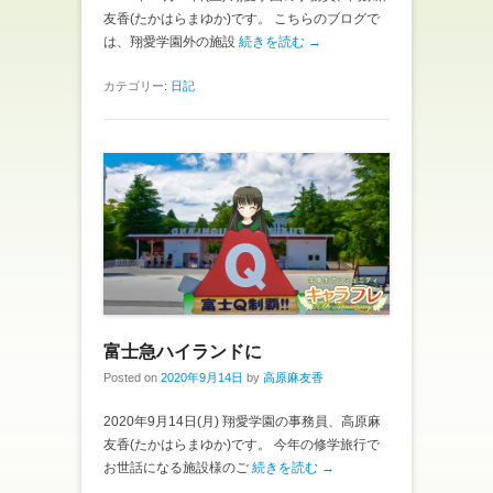
友香(たかはらまゆか)です。 こちらのブログで
は、翔愛学園外の施設
続きを読む →
カテゴリー:
日記
富士急ハイランドに
Posted on
2020年9月14日
by
高原麻友香
2020年9月14日(月) 翔愛学園の事務員、高原麻
友香(たかはらまゆか)です。 今年の修学旅行で
お世話になる施設様のご
続きを読む →