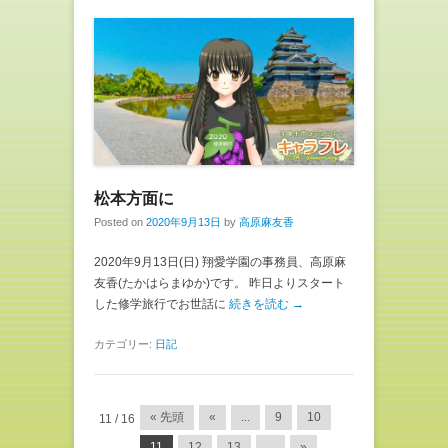
松本方面に
Posted on
2020年9月13日
by
高原麻友香
2020年9月13日(日) 翔愛学園の事務員、高原麻
友香(たかはらまゆか)です。 昨日よりスタート
した修学旅行でお世話に
続きを読む →
カテゴリー:
日記
投稿ナビゲーション
« 先頭
«
...
9
10
11 / 16
11
12
13
...
»