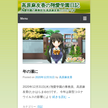
高原麻友香の翔愛学園日記
翔愛学園の事務担当 高原麻友香のブログです
第1メニュー
コンテンツへ移動
Menu
年の瀬に
Posted on
2020年12月31日
by
高原麻友香
2020年12月31日(木) 翔愛学園の事務員、高原麻
友香(たかはらまゆか)です。 今年は新型コロナ
ウイルスの影響により
続きを読む →
カテゴリー:
日記