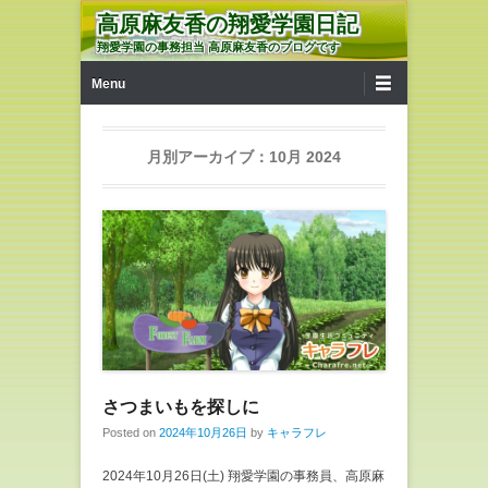
高原麻友香の翔愛学園日記
翔愛学園の事務担当 高原麻友香のブログです
第1メニュー
コンテンツへ移動
Menu
月別アーカイブ：
10月 2024
さつまいもを探しに
Posted on
2024年10月26日
by
キャラフレ
2024年10月26日(土) 翔愛学園の事務員、高原麻