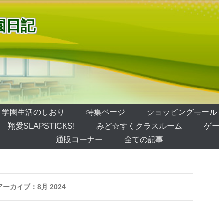
園日記
学園生活のしおり
特集ページ
ショッピングモール
翔愛SLAPSTICKS!
みど☆すくクラスルーム
ゲー
通販コーナー
全ての記事
アーカイブ：
8月 2024