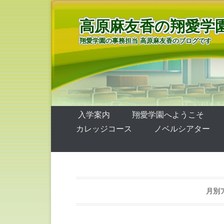
高原麻友香の翔愛学
翔愛学園の事務担当 高原麻友香のブログです
第1メニュー
コンテンツへ移動
入学案内
翔愛学園へようこそ
カレッジコース
ノベルシアター
月別