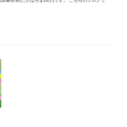
員、高原麻友香(たかはらまゆか)です。 こちらのブログで