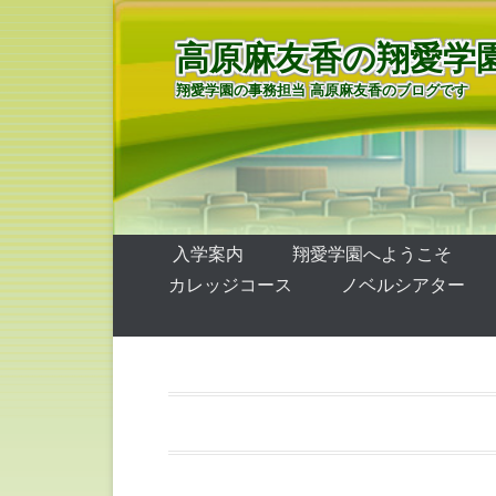
高原麻友香の翔愛学
翔愛学園の事務担当 高原麻友香のブログです
第1メニュー
コンテンツへ移動
入学案内
翔愛学園へようこそ
カレッジコース
ノベルシアター