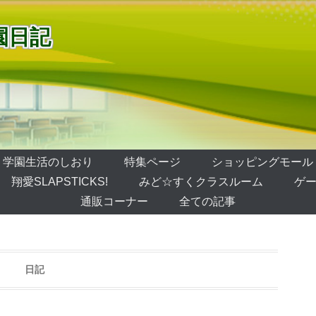
園日記
学園生活のしおり
特集ページ
ショッピングモール
翔愛SLAPSTICKS!
みど☆すくクラスルーム
ゲー
通販コーナー
全ての記事
日記