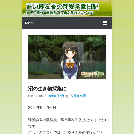
高原麻友香の翔愛学園日記
翔愛学園の事務担当 高原麻友香のブログです
第1メニュー
コンテンツへ移動
Menu
沼の生き物採集に
Posted on
2019年6月2日
by
高原麻友香
2019年6月2日(日)
翔愛学園の事務員、高原麻友香(たかはらまゆか)
です。
こちらのブログでは、翔愛学園外の施設などを