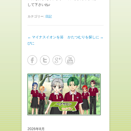
して下さいね♪
カテゴリー:
日記
投稿ナビゲーション
←
マイナスイオンを浴
かたつむりを探しに
→
びに
2026年8月