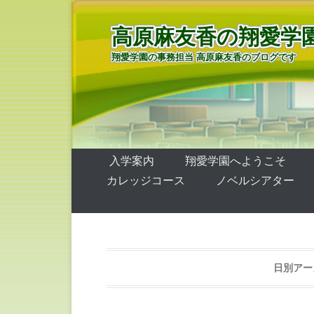
高原麻友香の翔愛学
翔愛学園の事務担当 高原麻友香のブログです
第1メニュー
コンテンツへ移動
入学案内
翔愛学園へようこそ
カレッジコース
ノベルシアター
日別アー