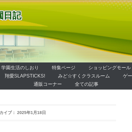
園日記
学園生活のしおり
特集ページ
ショッピングモール
翔愛SLAPSTICKS!
みど☆すくクラスルーム
ゲー
通販コーナー
全ての記事
カイブ：
2025年1月18日