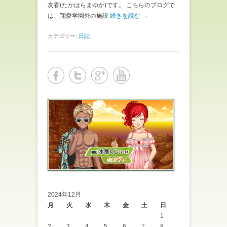
友香(たかはらまゆか)です。 こちらのブログで
は、翔愛学園外の施設
続きを読む →
カテゴリー:
日記
2024年12月
月
火
水
木
金
土
日
1
2
3
4
5
6
7
8