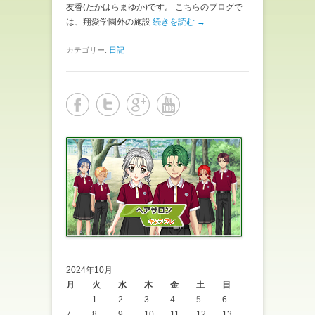
友香(たかはらまゆか)です。 こちらのブログで
は、翔愛学園外の施設
続きを読む →
カテゴリー:
日記
2024年10月
月
火
水
木
金
土
日
1
2
3
4
5
6
7
8
9
10
11
12
13