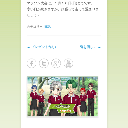
マラソン大会は、１月１６日(日)までです。
寒い日が続きますが、頑張って走って温まりま
しょう♪
カテゴリー:
日記
投稿ナビゲーション
←
プレゼント作りに
鬼を倒しに
→