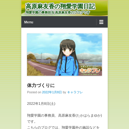
高原麻友香の翔愛学園日記
翔愛学園の事務担当 高原麻友香のブログです
第1メニュー
コンテンツへ移動
Menu
体力づくりに
Posted on
2022年1月8日
by
キャラフレ
2022年1月8日(土)
翔愛学園の事務員、高原麻友香(たかはらまゆか)
です。
こちらのブログでは、翔愛学園外の施設などを