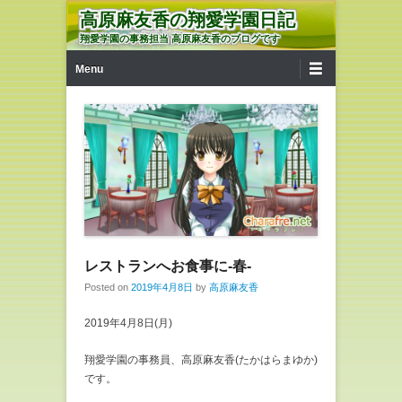
高原麻友香の翔愛学園日記
翔愛学園の事務担当 高原麻友香のブログです
第1メニュー
コンテンツへ移動
Menu
レストランへお食事に-春-
Posted on
2019年4月8日
by
高原麻友香
2019年4月8日(月)
翔愛学園の事務員、高原麻友香(たかはらまゆか)
です。