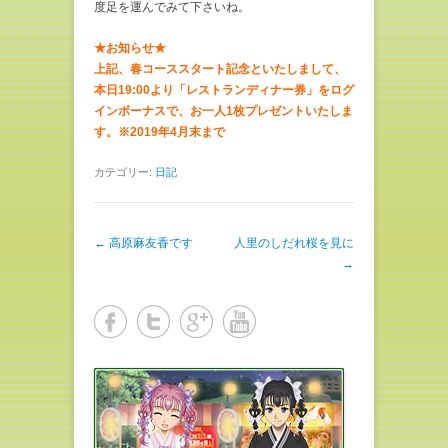
度足を運んでみて下さいね。
★お知らせ★
上記、春コーススタート記念といたしまして、
本日19:00より「レストランディナー券」をログ
インボーナスで、お一人1枚プレゼントいたしま
す。※2019年4月末まで
カテゴリー:
日記
投稿ナビゲーション
←
高原麻友香です
人里のしだれ桜を見に
→