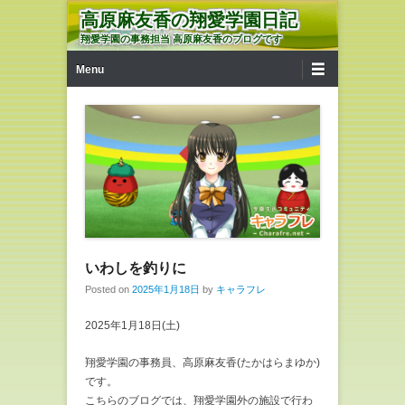
高原麻友香の翔愛学園日記
翔愛学園の事務担当 高原麻友香のブログです
第1メニュー
コンテンツへ移動
Menu
いわしを釣りに
Posted on
2025年1月18日
by
キャラフレ
2025年1月18日(土)
翔愛学園の事務員、高原麻友香(たかはらまゆか)
です。
こちらのブログでは、翔愛学園外の施設で行わ