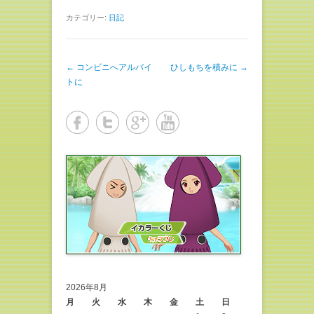
カテゴリー:
日記
投稿ナビゲーション
←
コンビニへアルバイ
ひしもちを積みに
→
トに
2026年8月
月
火
水
木
金
土
日