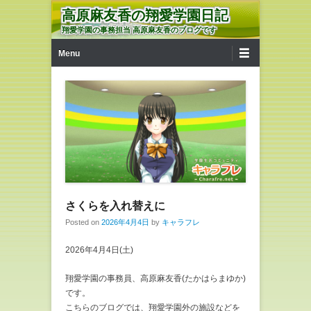
高原麻友香の翔愛学園日記
翔愛学園の事務担当 高原麻友香のブログです
第1メニュー
コンテンツへ移動
Menu
さくらを入れ替えに
Posted on
2026年4月4日
by
キャラフレ
2026年4月4日(土)
翔愛学園の事務員、高原麻友香(たかはらまゆか)
です。
こちらのブログでは、翔愛学園外の施設などを