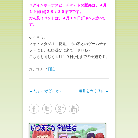
ログインボーナスと、チケットの販売は、４月
１９日(日)２３：３０までです。
お花見イベントは、４月１９日(日)いっぱいで
す。
そうそう。
フォトスタジオ「花見」での私とのゲームチャ
ットにも、ぜひ遊びに来て下さいね♪
こちらも同じく４月１９日(日)までの実施です。
カテゴリー:
日記
投稿ナビゲーション
←
たまごがどこかに
短冊をめくりに
→