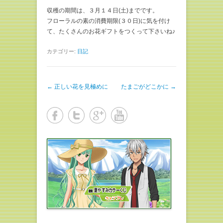
収穫の期間は、３月１４日(土)までです。
フローラルの素の消費期限(３０日)に気を付け
て、たくさんのお花ギフトをつくって下さいね♪
カテゴリー:
日記
投稿ナビゲーション
←
正しい花を見極めに
たまごがどこかに
→