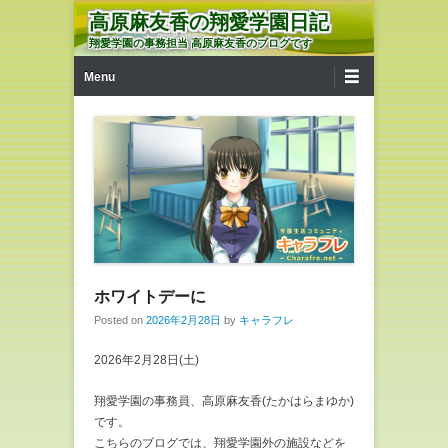
高原麻友香の翔愛学園日記
翔愛学園の事務担当 高原麻友香のブログです
第1メニュー
コンテンツへ移動
Menu
ホワイトデーに
Posted on
2026年2月28日
by
キャラフレ
2026年2月28日(土)
翔愛学園の事務員、高原麻友香(たかはらまゆか)
です。
こちらのブログでは、翔愛学園外の施設などを